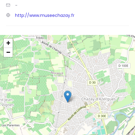
-
http://www.museechazay.fr
+
−