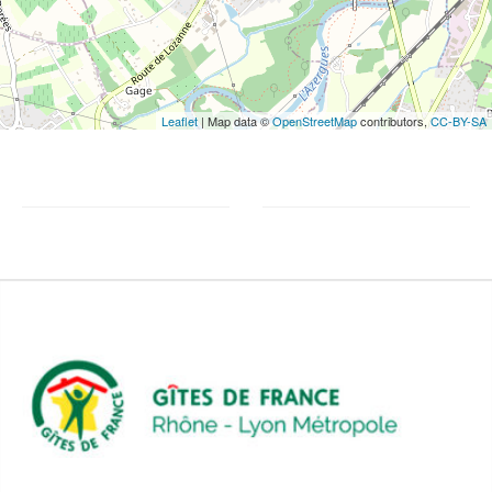
Leaflet
| Map data ©
OpenStreetMap
contributors,
CC-BY-SA