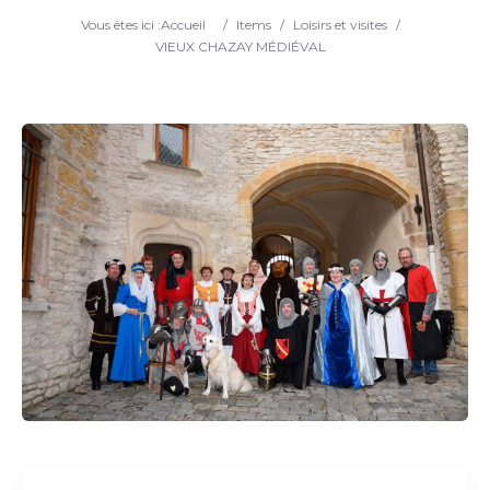
Vous êtes ici :
Accueil
/
Items
/
Loisirs et visites
/
VIEUX CHAZAY MÉDIÉVAL
Rechercher